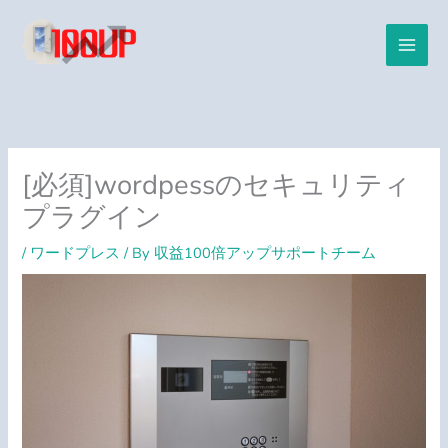
内
容
を
ス
キ
ッ
プ
[必須]wordpessのセキュリティ
プラグイン
/
ワードプレス
/ By
収益100倍アップサポートチーム