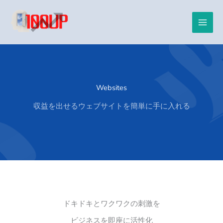
内
容
を
ス
キ
ッ
プ
Websites
収益を出せるウェブサイトを簡単に手に入れる
ドキドキとワクワクの刺激を
ビジネスを即座に活性化