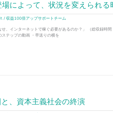
登場によって、状況を変えられる
ス
/
収益100倍アップサポートチーム
なせ、インターネットで稼ぐ必要があるのか？」 （総収録時間 
のステップの動画 ・早送りの横を
因と、資本主義社会の終演