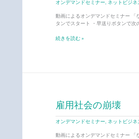
オンデマンドセミナー
,
ネットビジネ
支
ら
配
れ
動画によるオンデマンドセミナー 「
し
る
タンでスタート ・早送りボタンで次
た
時
原
代
続きを読む »
因
と、
資
本
主
義
社
会
雇用社会の崩壊
雇
の
用
終
社
演
オンデマンドセミナー
,
ネットビジネ
会
の
動画によるオンデマンドセミナー 「