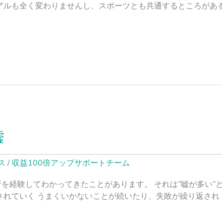
アルも全く変わりませんし、スポーツとも共通するところがあ
嘘
ス
/
収益100倍アップサポートチーム
を経験してわかってきたことがあります。 それは”嘘が多い”
されていく うまくいかないことが続いたり、失敗が繰り返され