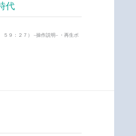
時代
５９：２７） –操作説明– ・再生ボ