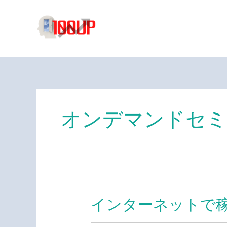
内
容
を
ス
キ
ッ
プ
オンデマンドセミ
インターネットで
イ
ン
タ