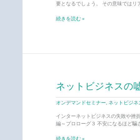
ネ
要となるでしょう。 その意味ではリ
ス
の
続きを読む »
ト
レ
ー
ニ
ン
グ
と
学
ネットビジネスの
ネ
び
ッ
ト
オンデマンドセミナー
,
ネットビジネ
ビ
ジ
インターネットビジネスの失敗や挫折
ネ
編～プロローグ３ 不安になるほど騙
ス
の
続きを読む »