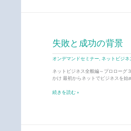
敗
失敗と成功の背景
失
敗
と
オンデマンドセミナー
,
ネットビジネ
成
功
ネットビジネス全般編～プロローグ３
の
かけ 最初からネットでビジネスを始
背
景
続きを読む »