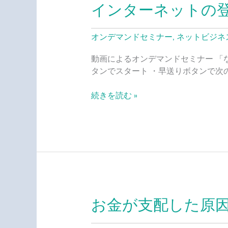
インターネットの
イ
ン
タ
オンデマンドセミナー
,
ネットビジネ
ー
ネ
動画によるオンデマンドセミナー 「
ッ
タンでスタート ・早送りボタンで次
ト
の
続きを読む »
登
場
に
よ
っ
て、
状
況
お金が支配した原
お
を
金
変
が
え