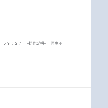
５９：２７） –操作説明– ・再生ボ