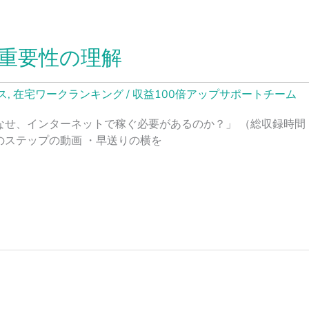
重要性の理解
ス
,
在宅ワークランキング
/
収益100倍アップサポートチーム
なせ、インターネットで稼ぐ必要があるのか？」 （総収録時間 
のステップの動画 ・早送りの横を