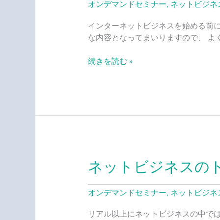
オンデマンドセミナー
,
ネットビジネ
ー
ネ
インターネットビジネスを始める前に
ッ
な内容となってまいりますので、 よく
ト
で
続きを読む »
稼
ぐ
前
に
（準
備
編）
ネットビジネスの
ネ
ッ
ト
オンデマンドセミナー
,
ネットビジネ
ビ
ジ
リアル以上にネットビジネスの中では