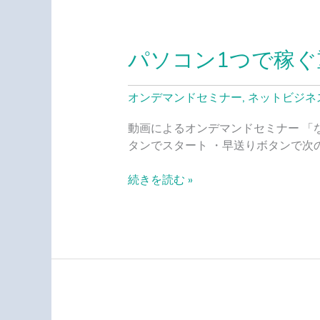
パソコン1つで稼ぐ
パ
ソ
コ
オンデマンドセミナー
,
ネットビジネ
ン
1
動画によるオンデマンドセミナー 「
つ
タンでスタート ・早送りボタンで次
で
稼
続きを読む »
ぐ
重
要
性
の
理
解