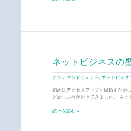
嘘
ネットビジネスの
ネ
ッ
ト
オンデマンドセミナー
,
ネットビジネ
ビ
ジ
初めはアクセスアップを目指すために
ネ
ど新しい壁が起きてきました。 ネッ
ス
の
続きを読む »
壁
と
失