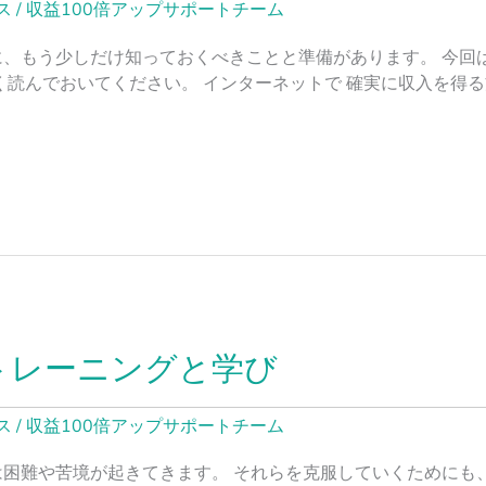
ス
/
収益100倍アップサポートチーム
、もう少しだけ知っておくべきことと準備があります。 今回
読んでおいてください。 インターネットで 確実に収入を得る方 
トレーニングと学び
ス
/
収益100倍アップサポートチーム
困難や苦境が起きてきます。 それらを克服していくためにも