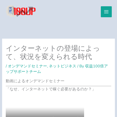
内
容
を
ス
キ
ッ
プ
インターネットの登場によっ
て、状況を変えられる時代
/
オンデマンドセミナー
,
ネットビジネス
/ By
収益100倍ア
ップサポートチーム
動画によるオンデマンドセミナー
「なせ、インターネットで稼ぐ必要があるのか？」