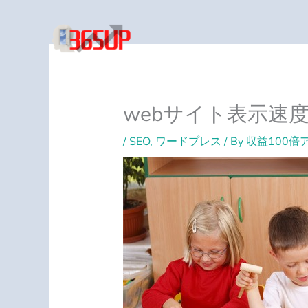
内
容
を
ス
キ
ッ
プ
webサイト表示速
/
SEO
,
ワードプレス
/ By
収益100倍