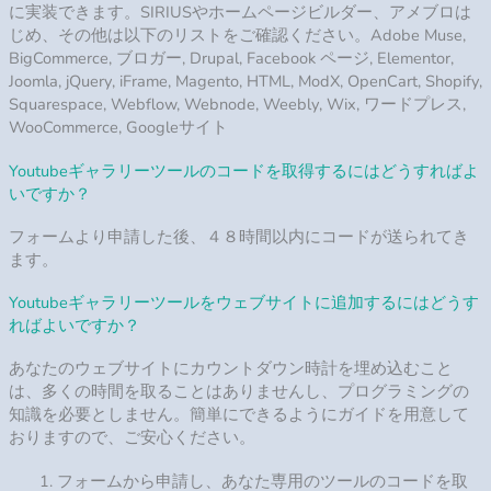
変更を保存します！
ツールの作成やウェブサイトへのカウントダウンタイマーの追
加でお困りですか？
当社のカスタマーサポートチームにご連絡ください。または、
ヘルプセンターで公開されている詳細なインストールチュート
リアルを使用して、ご自身で問題を解決してみてください。
ツールのヘッダーを非表示にして、動画のコレクションだけを
作成できますか？
ヘッダーは完全にカスタマイズ可能で、オンまたはオフを切り
替えるだけでなく、バナー、ロゴ、チャンネルの説明、カウン
ターなど、ヘッダーのどの要素を表示するかを決定することも
できます。
特定のページにYouTube動画を埋め込むにはどうすればよいです
か？
ツールの設定で特定のビデオテンプレートを選択することによ
り、Webサイトのコンテンツ領域に1つまたは複数のYouTubeビ
デオを埋め込むことができます。