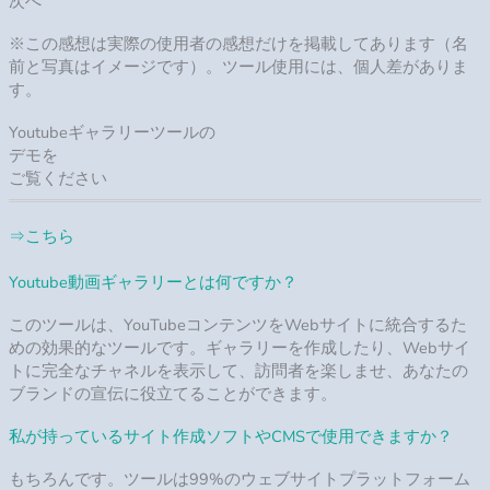
Squarespace, Webflow, Webnode, Weebly, Wix, ワードプレス,
WooCommerce, Googleサイト
Youtubeギャラリーツールのコードを取得するにはどうすればよ
いですか？
フォームより申請した後、４８時間以内にコードが送られてき
ます。
Youtubeギャラリーツールをウェブサイトに追加するにはどうす
ればよいですか？
あなたのウェブサイトにカウントダウン時計を埋め込むこと
は、多くの時間を取ることはありませんし、プログラミングの
知識を必要としません。簡単にできるようにガイドを用意して
おりますので、ご安心ください。
フォームから申請し、あなた専用のツールのコードを取
得します。
ページ、またはあなたのウェブサイトのテンプレート
に、あなたのカウントダウンツールのコードを埋め込み
ます。