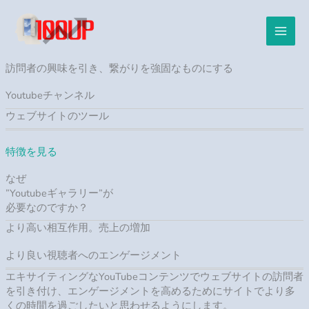
内
容
を
ス
キ
訪問者の興味を引き、繋がりを強固なものにする
ッ
プ
Youtubeチャンネル
ウェブサイトのツール
特徴を見る
なぜ
”Youtubeギャラリー”が
必要なのですか？
より高い相互作用。売上の増加
より良い視聴者へのエンゲージメント
エキサイティングなYouTubeコンテンツでウェブサイトの訪問者
を引き付け、エンゲージメントを高めるためにサイトでより多
くの時間を過ごしたいと思わせるようにします。