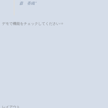
ために、さまざまなレイアウトオプションを自由に使用できま
す。列、行の数を指定し、ガターを変更して、ウィジェットの
幅を調整し、コンテンツグリッドを配置します。矢印、スクロ
ール、ページ付けなどのナビゲーションコントロールの選択を
お楽しみください。検索オプションを有効にして、ユーザービ
リティを高め、スムーズかつ高速にします。
もっと詳しく知る⇒