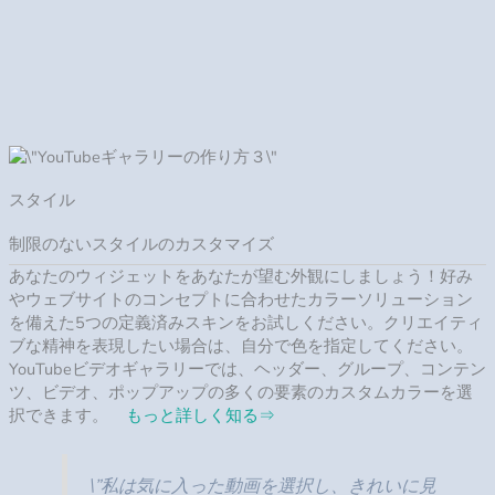
やウェブサイトのコンセプトに合わせたカラーソリューション
を備えた5つの定義済みスキンをお試しください。クリエイティ
ブな精神を表現したい場合は、自分で色を指定してください。
YouTubeビデオギャラリーでは、ヘッダー、グループ、コンテン
ツ、ビデオ、ポップアップの多くの要素のカスタムカラーを選
択できます。
もっと詳しく知る
⇒
\”私は気に入った動画を選択し、きれいに見
せるため、余分な詳細も非表示にできまし
た。
林 茂\”
収益化
AdSenseで視聴を利益に変える
YouTubeチャンネルツールを使用すると、訪問者を楽しませるだ
けでなく、使用するコンテンツを収益化することもできます。
AdSenseアカウントをプラグインツールにリンクできるので、