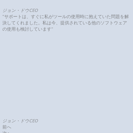
Youtubeギャラリーツールの
デモを
ご覧ください
⇒こちら
Youtube動画ギャラリーとは何ですか？
このツールは、YouTubeコンテンツをWebサイトに統合するた
めの効果的なツールです。ギャラリーを作成したり、Webサイ
トに完全なチャネルを表示して、訪問者を楽しませ、あなたの
ブランドの宣伝に役立てることができます。
私が持っているサイト作成ソフトやCMSで使用できますか？
もちろんです。ツールは99%のウェブサイトプラットフォーム
に実装できます。SIRIUSやホームページビルダー、アメブロは
じめ、その他は以下のリストをご確認ください。Adobe Muse,
BigCommerce, ブロガー, Drupal, Facebook ページ, Elementor,
Joomla, jQuery, iFrame, Magento, HTML, ModX, OpenCart, Shopify,