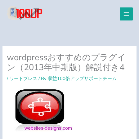
内
容
を
ス
キ
ッ
プ
wordpressおすすめのプラグイ
ン（2013年中期版）解説付き4
/
ワードプレス
/ By
収益100倍アップサポートチーム