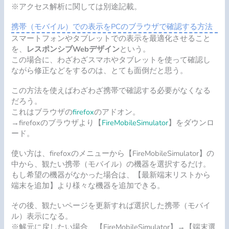
※アクセス解析に関しては別途記載。
携帯（モバイル）での表示をPCのブラウザで確認する方法
スマートフォンやタブレットでの表示を最適化させること
を、
レスポンシブWebデザイン
という。
この場合に、わざわざスマホやタブレットを使って確認し
ながら修正などをするのは、とても面倒だと思う。
この方法を使えばわざわざ携帯で確認する必要がなくなる
だろう。
これはブラウザの
firefox
のアドオン。
→firefoxのブラウザより【
FireMobileSimulator
】をダウンロ
ード。
使い方は、firefoxのメニューから【FireMobileSimulator】の
中から、観たい携帯（モバイル）の機器を選択するだけ。
もし希望の機器がなかった場合は、【最新端末リストから
端末を追加】より様々な機器を追加できる。
その後、観たいページを更新すれば選択した携帯（モバイ
ル）表示になる。
※解元に戻したい場合、【FireMobileSimulator】→【端末選