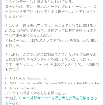
ジのインデックスも増えるといわれている。
裏を返せば、重い（表示スピードが遅い）ページは、クロ
ーラーが途中で他へ行ってしまう確率も上がってしまうと
いえるだろう。
とはいえ、速度表示アップは、あくまでも収益に繋げるた
めの１つの施策であって、速度アップに時間を取られずぎ
ても本末転倒になりかねない。
※特にAmazonは自社のクラウド型serverを宣伝したい狙い
も伺える。
ともあれ、ここでは簡単に施策できて、なおかつ効果があ
る程度期待できるプラグインを紹介していこうと思う。
まず、キャッシュ（Cache）関連のプラグインで、代表的な
ものでは、
DB Cache Reloaded Fix
W3 Total Cache+MO Cache or WP File Cache+MO Cache
Quick Cache…etc
プラグイン以外でやる方法も様々ある。
例えば、
CDNで外部サーバーを呼び出し負荷を分散させる
方法
など。