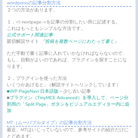
wordpressの記事分割方法
２つの方法があります。
１，
<!–nextpage–>
を記事の分割したい所に記述する。
これはもっともシンプルな方法です。
公式サポート関連記事
親切解説サイト
『
投稿を複数ページにわたって書く
』
ただ手動で書く記事に入れていかなければならないので、
もし、自動がよいのであれば、プラグインを探すことにな
ります。
２，プラグインを使った方法
いくつかあげると…（解説サイトへリンクしています）
■WP-PageNavi 日本語版
～少し古い記事
■
プラグイン（TinyMCE Advanced）を導入して、ページ分
割用の「Split Page」ボタンをビジュアルエディター内に追
加
MT（ムーバブルタイプ）の記事分割方法
最近、MTはいじっていないので、参考サイトの紹介だけに
とどめます。