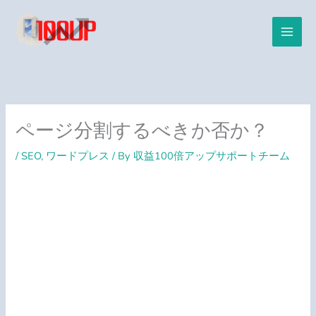
内
容
を
ス
キ
ッ
プ
ページ分割するべきか否か？
/
SEO
,
ワードプレス
/ By
収益100倍アップサポートチーム