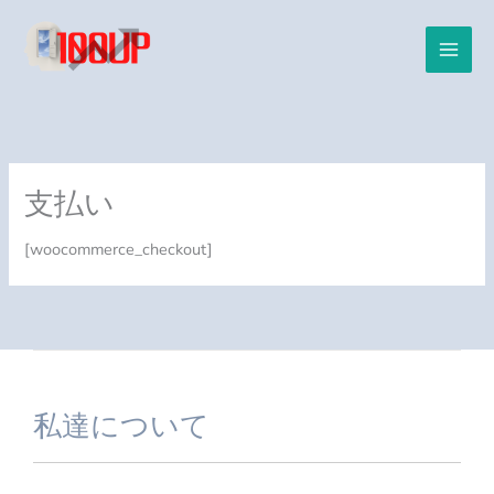
内
容
を
ス
キ
ッ
プ
支払い
[woocommerce_checkout]
私達について