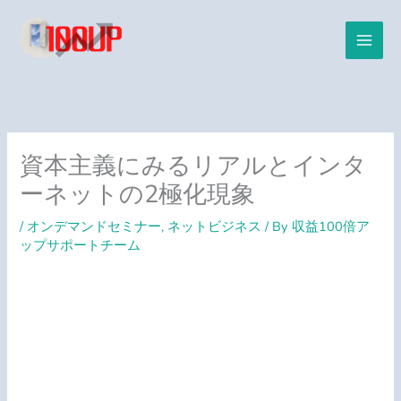
内
容
を
ス
キ
ッ
プ
資本主義にみるリアルとインタ
ーネットの2極化現象
/
オンデマンドセミナー
,
ネットビジネス
/ By
収益100倍ア
ップサポートチーム