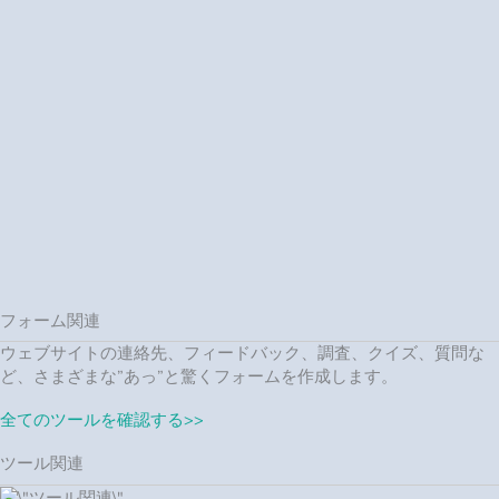
フォーム関連
ウェブサイトの連絡先、フィードバック、調査、クイズ、質問な
ど、さまざまな”あっ”と驚くフォームを作成します。
全てのツールを確認する>>
ツール関連
ツール関連
どこでも設置できる多様な対応ツールで、Webサイトの課題を解
決します。時間とお金を節約しましょう。
全てのツールを確認する>>
世界中で305,275人の
顧客から信頼されています
なぜ、あなたはこれらのツールを気に入ったのですか？
「これらのツールはどれも素晴らしく、サポートも本当に速くて
親切です。機能性と信頼性が高いので、強くお勧めします！~Y,G
様」